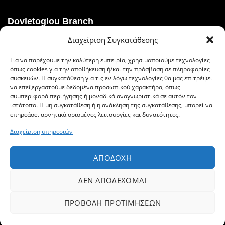
Dovletoglou Branch
Διαχείριση Συγκατάθεσης
Διεύθυνση: Πίνδου 17, 59132,Βέροια
Για να παρέχουμε την καλύτερη εμπειρία, χρησιμοποιούμε τεχνολογίες
Τηλ.: 23310 60376
όπως cookies για την αποθήκευση ή/και την πρόσβαση σε πληροφορίες
συσκευών. Η συγκατάθεση για τις εν λόγω τεχνολογίες θα μας επιτρέψει
Fax: 23310 93422
να επεξεργαστούμε δεδομένα προσωπικού χαρακτήρα, όπως
συμπεριφορά περιήγησης ή μοναδικά αναγνωριστικά σε αυτόν τον
Email: dovlet@otenet.gr
ιστότοπο. Η μη συγκατάθεση ή η ανάκληση της συγκατάθεσης, μπορεί να
επηρεάσει αρνητικά ορισμένες λειτουργίες και δυνατότητες.
Διαχείριση υπηρεσιών
Ευέλικτοι τρόποι πληρωμής
ΑΠΟΔΟΧΉ
ΔΕΝ ΑΠΟΔΈΧΟΜΑΙ
ΠΡΟΒΟΛΉ ΠΡΟΤΙΜΉΣΕΩΝ
© 2019 Δοβλέτογλου, All Rights Reserved | Powered by
Facebook
Instagram