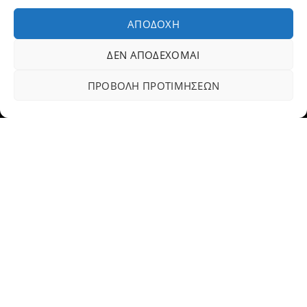
Fax: 23310 93422
ΑΠΟΔΟΧΉ
Email:
dovlet@otenet.gr
ΔΕΝ ΑΠΟΔΈΧΟΜΑΙ
Dovletoglou Branch
ΠΡΟΒΟΛΉ ΠΡΟΤΙΜΉΣΕΩΝ
Διεύθυνση: Πίνδου 17, 59132,Βέροια
Τηλ.: 23310 60376
Fax: 23310 93422
Email: dovlet@otenet.gr
Ευέλικτοι τρόποι πληρωμής