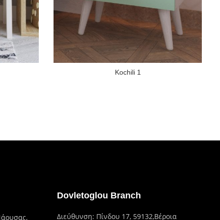
Kochili 1
Dovletoglou Branch
Διεύθυνση: Πίνδου 17, 59132,Βέροια
Νάουσας,