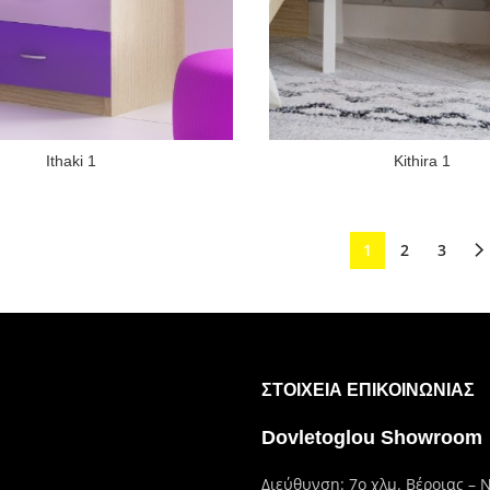
Ithaki 1
Kithira 1
1
2
3
ΣΤΟΙΧΕΊΑ ΕΠΙΚΟΙΝΩΝΊΑΣ
Dovletoglou Showroom
Διεύθυνση: 7ο χλμ. Βέροιας – 