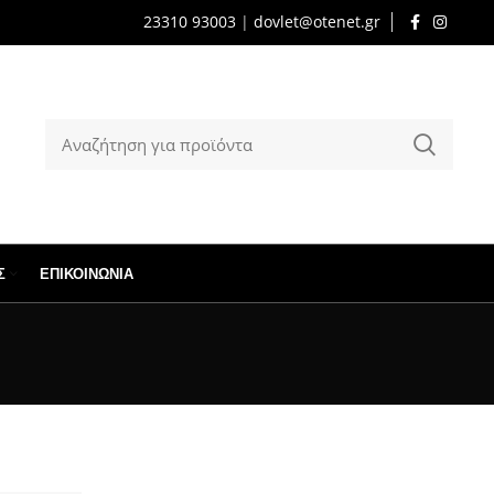
23310 93003
|
dovlet@otenet.gr
Σ
ΕΠΙΚΟΙΝΩΝΊΑ