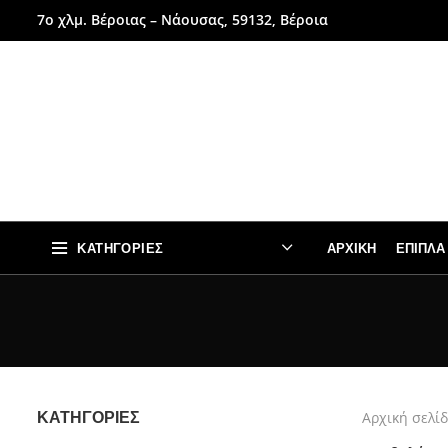
7ο χλμ. Βέροιας – Νάουσας, 59132, Βέροια
ΚΑΤΗΓΟΡΊΕΣ
ΑΡΧΙΚΉ
ΈΠΙΠΛΑ
Αρχική σελί
ΚΑΤΗΓΟΡΊΕΣ