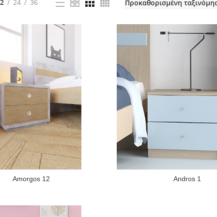
2
24
36
Amorgos 12
Andros 1