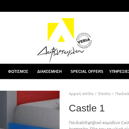
ΦΩΤΙΣΜΌΣ
ΔΙΑΚΌΣΜΗΣΗ
SPECIAL OFFERS
ΥΠΗΡΕΣΙΕ
Αρχική σελίδα
Έπιπλα
Παιδικά
Castle 1
Παιδικό/Εφηβικό κομοδίνο Cast
Δεσποτάκι.Όλα του τα υλικά εί