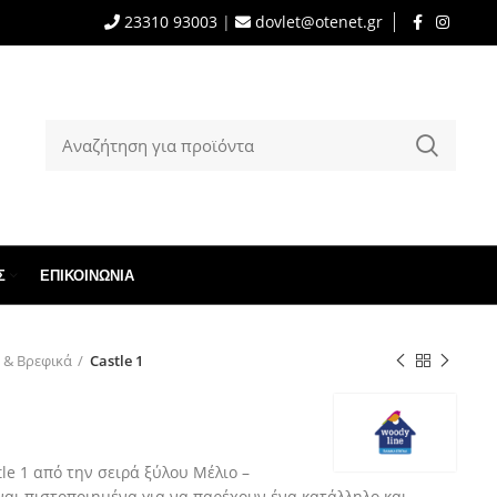
23310 93003
|
dovlet@otenet.gr
Σ
ΕΠΙΚΟΙΝΩΝΊΑ
 & Βρεφικά
Castle 1
le 1 από την σειρά ξύλου Μέλιο –
ναι πιστοποιημένα για να παρέχουν ένα κατάλληλο και