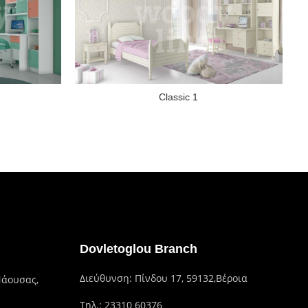
Classic 1
Dovletoglou Branch
Διεύθυνση: Πίνδου 17, 59132,Βέροια
Νάουσας,
Τηλ.: 23310 60376