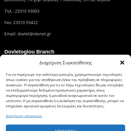
Τηλ.:
23310 93003
Fax: 23310 93422
Email:
dovlet@otenet.gr
Dovletoglou Branch
Διαχείριση Συγκατάθεσης
Διεύθυνση: Πίνδου 17, 59132,Βέροια
Για να παρέχουμε την καλύτερη εμπειρία, χρησιμοποιούμε τεχνολογίες
Τηλ.: 23310 60376
όπως cookies για την αποθήκευση ή/και την πρόσβαση σε πληροφορίες
συσκευών. Η συγκατάθεση για τις εν λόγω τεχνολογίες θα μας επιτρέψει
Fax: 23310 93422
να επεξεργαστούμε δεδομένα προσωπικού χαρακτήρα, όπως
συμπεριφορά περιήγησης ή μοναδικά αναγνωριστικά σε αυτόν τον
Email: dovlet@otenet.gr
ιστότοπο. Η μη συγκατάθεση ή η ανάκληση της συγκατάθεσης, μπορεί να
επηρεάσει αρνητικά ορισμένες λειτουργίες και δυνατότητες.
Διαχείριση υπηρεσιών
Ευέλικτοι τρόποι πληρωμής