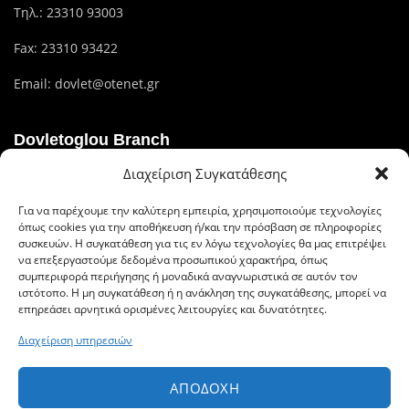
Τηλ.:
23310 93003
Fax: 23310 93422
Email:
dovlet@otenet.gr
Dovletoglou Branch
Διαχείριση Συγκατάθεσης
Διεύθυνση: Πίνδου 17, 59132,Βέροια
Για να παρέχουμε την καλύτερη εμπειρία, χρησιμοποιούμε τεχνολογίες
Τηλ.: 23310 60376
όπως cookies για την αποθήκευση ή/και την πρόσβαση σε πληροφορίες
συσκευών. Η συγκατάθεση για τις εν λόγω τεχνολογίες θα μας επιτρέψει
Fax: 23310 93422
να επεξεργαστούμε δεδομένα προσωπικού χαρακτήρα, όπως
συμπεριφορά περιήγησης ή μοναδικά αναγνωριστικά σε αυτόν τον
Email: dovlet@otenet.gr
ιστότοπο. Η μη συγκατάθεση ή η ανάκληση της συγκατάθεσης, μπορεί να
επηρεάσει αρνητικά ορισμένες λειτουργίες και δυνατότητες.
Διαχείριση υπηρεσιών
Ευέλικτοι τρόποι πληρωμής
ΑΠΟΔΟΧΉ