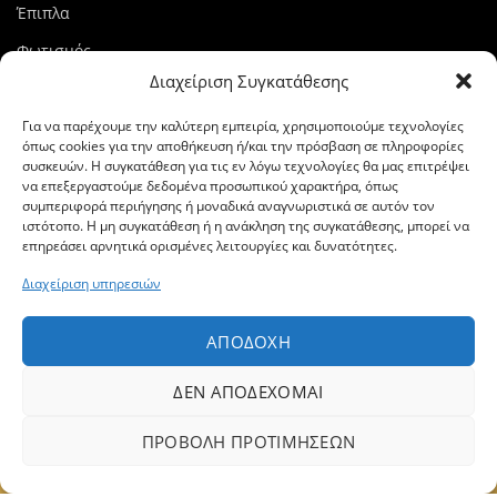
Έπιπλα
Φωτισμός
Διαχείριση Συγκατάθεσης
Διακόσμηση
Special Offers
Για να παρέχουμε την καλύτερη εμπειρία, χρησιμοποιούμε τεχνολογίες
όπως cookies για την αποθήκευση ή/και την πρόσβαση σε πληροφορίες
Υπηρεσία Εσωτερικής Διακόσμησης
συσκευών. Η συγκατάθεση για τις εν λόγω τεχνολογίες θα μας επιτρέψει
να επεξεργαστούμε δεδομένα προσωπικού χαρακτήρα, όπως
Επικοινωνία
συμπεριφορά περιήγησης ή μοναδικά αναγνωριστικά σε αυτόν τον
ΣΤΟΙΧΕΊΑ ΕΠΙΚΟΙΝΩΝΊΑΣ
ιστότοπο. Η μη συγκατάθεση ή η ανάκληση της συγκατάθεσης, μπορεί να
επηρεάσει αρνητικά ορισμένες λειτουργίες και δυνατότητες.
Dovletoglou Showroom
Διαχείριση υπηρεσιών
Διεύθυνση: 7ο χλμ. Βέροιας – Νάουσας, 59132, Βέροια
ΑΠΟΔΟΧΉ
Τηλ.:
23310 93003
ΔΕΝ ΑΠΟΔΈΧΟΜΑΙ
Fax: 23310 93422
ΠΡΟΒΟΛΉ ΠΡΟΤΙΜΉΣΕΩΝ
Email:
dovlet@otenet.gr
Δεν βρέθηκε κανένα προϊόν που να ταιριάζει
με την επιλογή σας.