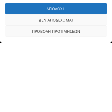
Fax: 23310 93422
ΑΠΟΔΟΧΉ
Email:
dovlet@otenet.gr
ΔΕΝ ΑΠΟΔΈΧΟΜΑΙ
Dovletoglou Branch
ΠΡΟΒΟΛΉ ΠΡΟΤΙΜΉΣΕΩΝ
Διεύθυνση: Πίνδου 17, 59132,Βέροια
Τηλ.: 23310 60376
Fax: 23310 93422
Email: dovlet@otenet.gr
Ευέλικτοι τρόποι πληρωμής