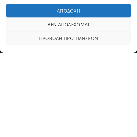
Fax: 23310 93422
ΑΠΟΔΟΧΉ
Email:
dovlet@otenet.gr
ΔΕΝ ΑΠΟΔΈΧΟΜΑΙ
Dovletoglou Branch
ΠΡΟΒΟΛΉ ΠΡΟΤΙΜΉΣΕΩΝ
Διεύθυνση: Πίνδου 17, 59132,Βέροια
Τηλ.: 23310 60376
Fax: 23310 93422
Email: dovlet@otenet.gr
Ευέλικτοι τρόποι πληρωμής