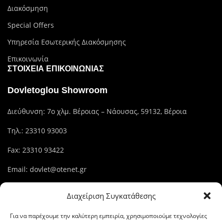
Διακόσμηση
Special Offers
Υπηρεσία Εσωτερικής Διακόσμησης
Επικοινωνία
ΣΤΟΙΧΕΊΑ ΕΠΙΚΟΙΝΩΝΊΑΣ
Dovletoglou Showroom
Διεύθυνση: 7ο χλμ. Βέροιας – Νάουσας, 59132, Βέροια
Τηλ.:
23310 93003
Fax: 23310 93422
Email:
dovlet@otenet.gr
Διαχείριση Συγκατάθεσης
Dovletoglou Branch
Για να παρέχουμε την καλύτερη εμπειρία, χρησιμοποιούμε τεχνολογίες
Διεύθυνση: Πίνδου 17, 59132,Βέροια