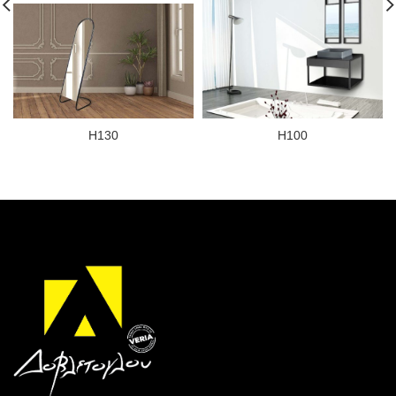
Η130
H100