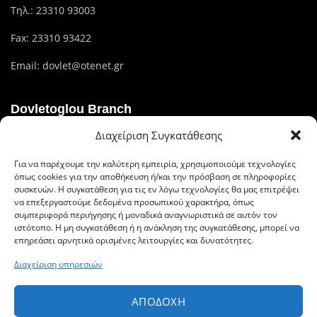
Τηλ.:
23310 93003
Fax: 23310 93422
Email:
dovlet@otenet.gr
Dovletoglou Branch
Διαχείριση Συγκατάθεσης
Διεύθυνση: Πίνδου 17, 59132,Βέροια
Για να παρέχουμε την καλύτερη εμπειρία, χρησιμοποιούμε τεχνολογίες
Τηλ.: 23310 60376
όπως cookies για την αποθήκευση ή/και την πρόσβαση σε πληροφορίες
συσκευών. Η συγκατάθεση για τις εν λόγω τεχνολογίες θα μας επιτρέψει
Fax: 23310 93422
να επεξεργαστούμε δεδομένα προσωπικού χαρακτήρα, όπως
συμπεριφορά περιήγησης ή μοναδικά αναγνωριστικά σε αυτόν τον
Email: dovlet@otenet.gr
ιστότοπο. Η μη συγκατάθεση ή η ανάκληση της συγκατάθεσης, μπορεί να
επηρεάσει αρνητικά ορισμένες λειτουργίες και δυνατότητες.
Διαχείριση υπηρεσιών
Ευέλικτοι τρόποι πληρωμής
ΑΠΟΔΟΧΉ