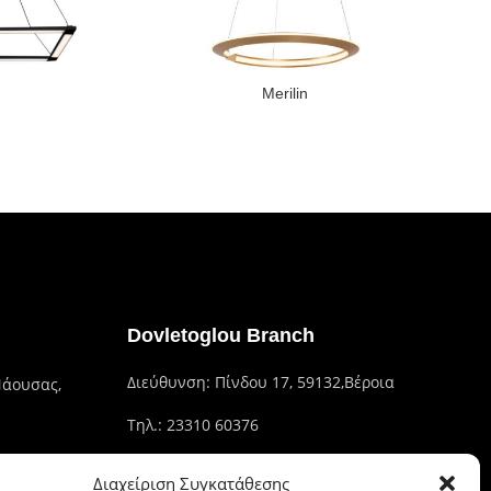
Merilin
Dovletoglou Branch
Διεύθυνση: Πίνδου 17, 59132,Βέροια
Νάουσας,
Τηλ.: 23310 60376
Fax: 23310 93422
Διαχείριση Συγκατάθεσης