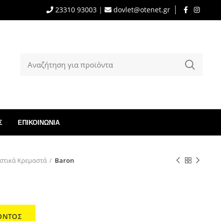
23310 93003
|
dovlet@otenet.gr
Σ
ΕΠΙΚΟΙΝΩΝΊΑ
στικά Κρεμαστά
Baron
ΟΝΤΟΣ