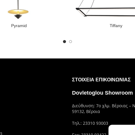
Pyramid
Tiffany
ΣΤΟΙΧΕΊΑ ΕΠΙΚΟΙΝΩΝΊΑΣ
Dovletoglou Showroom
Διεύθυνση: 7ο χλμ. Βέροιας – 
59132, Βέροια
Τηλ.:
23310 93003
rs
Fax: 23310 93422