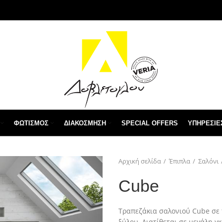
ΦΩΤΙΣΜΌΣ
ΔΙΑΚΌΣΜΗΣΗ
SPECIAL OFFERS
ΥΠΗΡΕΣΙΕ
Αρχική σελίδα
Έπιπλα
Σαλόνι
Cube
Τραπεζάκια σαλονιού Cube σε 
ξύλου. Διατίθεται σε μεγάλη 