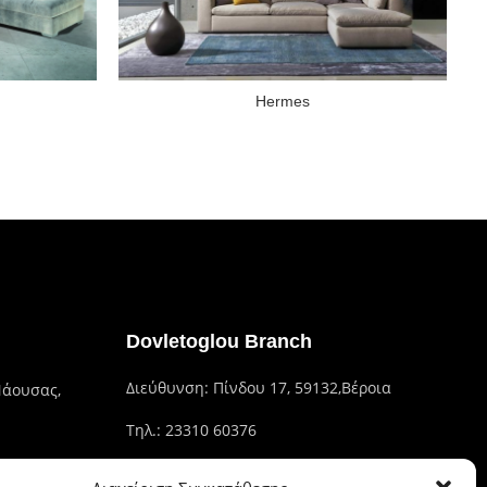
Hermes
Dovletoglou Branch
Διεύθυνση: Πίνδου 17, 59132,Βέροια
Νάουσας,
Τηλ.: 23310 60376
Fax: 23310 93422