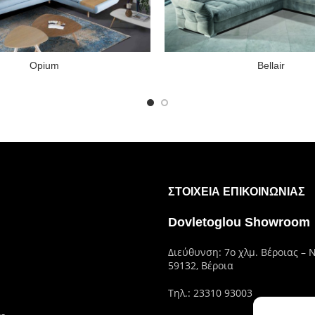
Opium
Bellair
ΣΤΟΙΧΕΊΑ ΕΠΙΚΟΙΝΩΝΊΑΣ
Dovletoglou Showroom
Διεύθυνση: 7ο χλμ. Βέροιας – 
59132, Βέροια
Τηλ.:
23310 93003