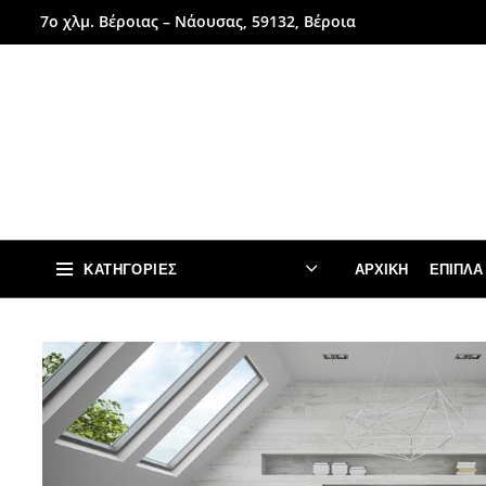
7ο χλμ. Βέροιας – Νάουσας, 59132, Βέροια
ΚΑΤΗΓΟΡΊΕΣ
ΑΡΧΙΚΉ
ΈΠΙΠΛΑ