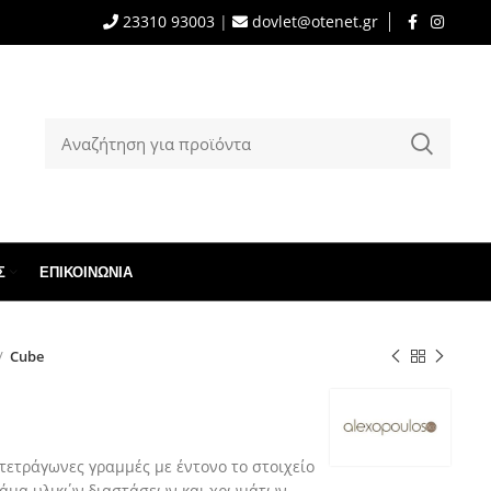
23310 93003
|
dovlet@otenet.gr
Σ
ΕΠΙΚΟΙΝΩΝΊΑ
Cube
τετράγωνες γραμμές με έντονο το στοιχείο
γκάμα υλικών,διαστάσεων και χρωμάτων.