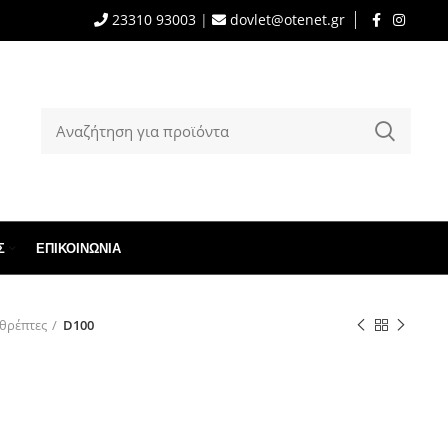
23310 93003
|
dovlet@otenet.gr
Σ
ΕΠΙΚΟΙΝΩΝΊΑ
θρέπτες
D100