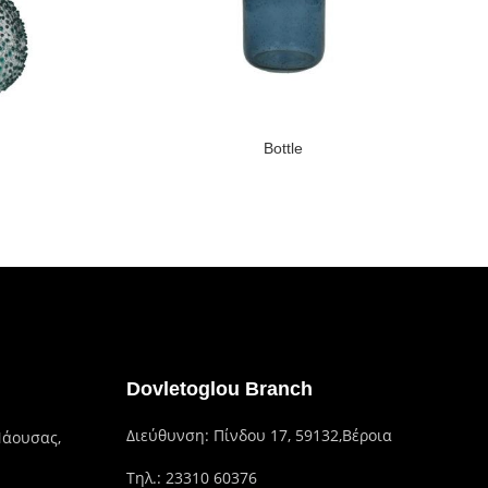
Bottle
Dovletoglou Branch
Διεύθυνση: Πίνδου 17, 59132,Βέροια
Νάουσας,
Τηλ.: 23310 60376