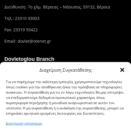
Διεύθυνση: 7ο χλμ. Βέροιας – Νάουσας, 59132, Βέροια
Τηλ.:
23310 93003
Fax: 23310 93422
Email:
dovlet@otenet.gr
Dovletoglou Branch
Διαχείριση Συγκατάθεσης
Διεύθυνση: Πίνδου 17, 59132,Βέροια
Για να παρέχουμε την καλύτερη εμπειρία, χρησιμοποιούμε τεχνολογίες
Τηλ.: 23310 60376
όπως cookies για την αποθήκευση ή/και την πρόσβαση σε πληροφορίες
συσκευών. Η συγκατάθεση για τις εν λόγω τεχνολογίες θα μας επιτρέψει
Fax: 23310 93422
να επεξεργαστούμε δεδομένα προσωπικού χαρακτήρα, όπως
συμπεριφορά περιήγησης ή μοναδικά αναγνωριστικά σε αυτόν τον
Email: dovlet@otenet.gr
ιστότοπο. Η μη συγκατάθεση ή η ανάκληση της συγκατάθεσης, μπορεί να
επηρεάσει αρνητικά ορισμένες λειτουργίες και δυνατότητες.
Διαχείριση υπηρεσιών
Ευέλικτοι τρόποι πληρωμής