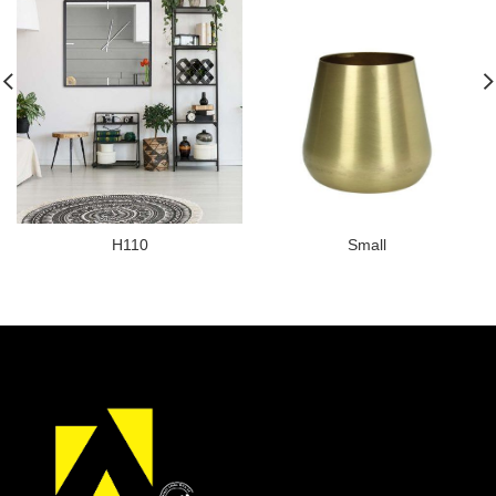
H110
Small