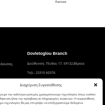
Kansas
Dovletoglou Branch
Διεύθυνση: Πίνδου 17, 59132,Βέροια
Νάουσας,
Τηλ.: 23310 60376
Fax: 23310 93422
Διαχείριση Συγκατάθεσης
Email: dovlet@otenet.gr
χουμε την καλύτερη εμπειρία, χρησιμοποιούμε τεχνολογίες όπως cookies
οθήκευση ή/και την πρόσβαση σε πληροφορίες συσκευών. Η συγκατάθεση
λόγω τεχνολογίες θα μας επιτρέψει να επεξεργαστούμε δεδομένα