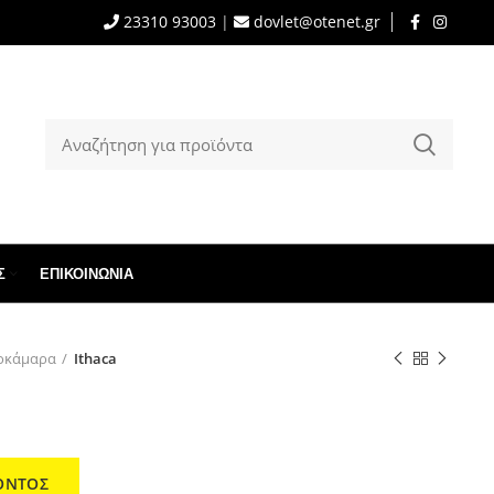
23310 93003
|
dovlet@otenet.gr
Σ
ΕΠΙΚΟΙΝΩΝΊΑ
οκάμαρα
Ithaca
ΟΝΤΟΣ