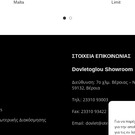
Malta
Limit
ΣΤΟΙΧΕΊΑ ΕΠΙΚΟΙΝΩΝΊΑΣ
Dovletoglou Showroom
Διεύθυνση: 7ο χλμ. Βέροιας – 
59132, Βέροια
Τηλ.:
23310 93003
rs
Fax: 23310 93422
ωτερικής Διακόσμησης
Για να παρέ
Email:
dovlet@otenet.gr
για την απ
για τις εν 