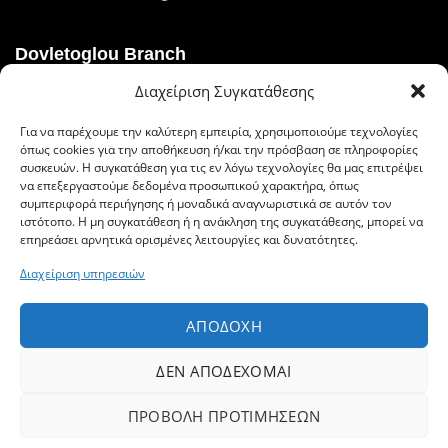
Dovletoglou Branch
Διαχείριση Συγκατάθεσης
Διεύθυνση: Πίνδου 17, 59132,Βέροια
Για να παρέχουμε την καλύτερη εμπειρία, χρησιμοποιούμε τεχνολογίες
Τηλ.: 23310 60376
όπως cookies για την αποθήκευση ή/και την πρόσβαση σε πληροφορίες
συσκευών. Η συγκατάθεση για τις εν λόγω τεχνολογίες θα μας επιτρέψει
Fax: 23310 93422
να επεξεργαστούμε δεδομένα προσωπικού χαρακτήρα, όπως
συμπεριφορά περιήγησης ή μοναδικά αναγνωριστικά σε αυτόν τον
Email: dovlet@otenet.gr
ιστότοπο. Η μη συγκατάθεση ή η ανάκληση της συγκατάθεσης, μπορεί να
επηρεάσει αρνητικά ορισμένες λειτουργίες και δυνατότητες.
Διαχείριση υπηρεσιών
Ευέλικτοι τρόποι πληρωμής
ΑΠΟΔΟΧΉ
ΔΕΝ ΑΠΟΔΈΧΟΜΑΙ
ΠΡΟΒΟΛΉ ΠΡΟΤΙΜΉΣΕΩΝ
© 2019 Δοβλέτογλου, All Rights Reserved | Powered by