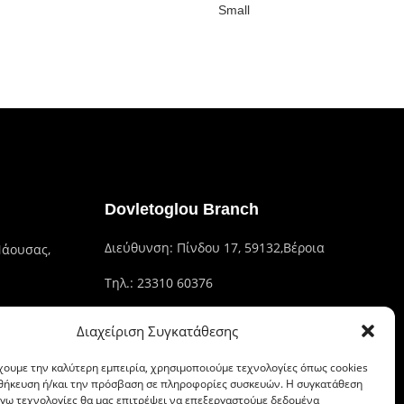
Small
Dovletoglou Branch
Διεύθυνση: Πίνδου 17, 59132,Βέροια
Νάουσας,
Τηλ.: 23310 60376
Fax: 23310 93422
Διαχείριση Συγκατάθεσης
Email: dovlet@otenet.gr
χουμε την καλύτερη εμπειρία, χρησιμοποιούμε τεχνολογίες όπως cookies
οθήκευση ή/και την πρόσβαση σε πληροφορίες συσκευών. Η συγκατάθεση
λόγω τεχνολογίες θα μας επιτρέψει να επεξεργαστούμε δεδομένα