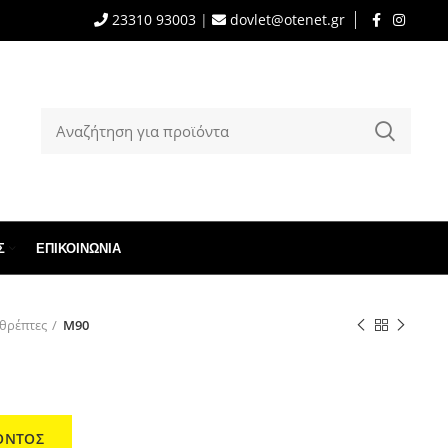
23310 93003
|
dovlet@otenet.gr
Σ
ΕΠΙΚΟΙΝΩΝΊΑ
θρέπτες
M90
ΟΝΤΟΣ