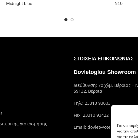
Midnight blue
N10
ΣΤΟΙΧΕΊΑ ΕΠΙΚΟΙΝΩΝΊΑΣ
Dovletoglou Showroom
Διεύθυνση: 7ο χλμ. Βέροιας – 
59132, Βέροια
Τηλ.:
23310 93003
rs
Fax: 23310 93422
ωτερικής Διακόσμησης
Για να παρέ
Email:
dovlet@otenet.gr
για την απ
για τις εν 