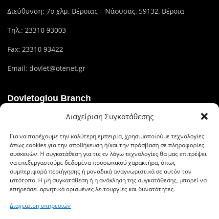
Διεύθυνση: 7ο χλμ. Βέροιας – Νάουσας, 59132, Βέροια
Τηλ.:
23310 93003
Fax: 23310 93422
Email:
dovlet@otenet.gr
Dovletoglou Branch
Διαχείριση Συγκατάθεσης
Διεύθυνση: Πίνδου 17, 59132,Βέροια
Για να παρέχουμε την καλύτερη εμπειρία, χρησιμοποιούμε τεχνολογίες
Τηλ.: 23310 60376
όπως cookies για την αποθήκευση ή/και την πρόσβαση σε πληροφορίες
συσκευών. Η συγκατάθεση για τις εν λόγω τεχνολογίες θα μας επιτρέψει
Fax: 23310 93422
να επεξεργαστούμε δεδομένα προσωπικού χαρακτήρα, όπως
συμπεριφορά περιήγησης ή μοναδικά αναγνωριστικά σε αυτόν τον
Email: dovlet@otenet.gr
ιστότοπο. Η μη συγκατάθεση ή η ανάκληση της συγκατάθεσης, μπορεί να
επηρεάσει αρνητικά ορισμένες λειτουργίες και δυνατότητες.
Διαχείριση υπηρεσιών
Ευέλικτοι τρόποι πληρωμής