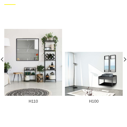
H110
H100