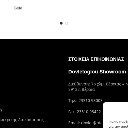
Gold
ΣΤΟΙΧΕΊΑ ΕΠΙΚΟΙΝΩΝΊΑΣ
Dovletoglou Showroom
Διεύθυνση: 7ο χλμ. Βέροιας – 
59132, Βέροια
Τηλ.:
23310 93003
rs
Fax: 23310 93422
ωτερικής Διακόσμησης
Για να παρέ
Email:
dovlet@otenet.gr
για την απ