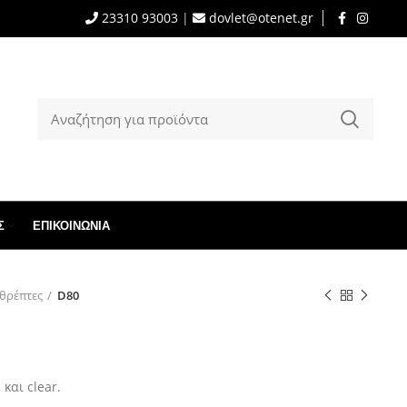
23310 93003
|
dovlet@otenet.gr
Σ
ΕΠΙΚΟΙΝΩΝΊΑ
θρέπτες
D80
και clear.