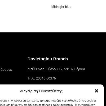
Midnight blue
Dovletoglou Branch
Διεύθυνση: Πίνδου 17, 59132,Βέροια
Νάουσας,
Τηλ.: 23310 60376
Fax: 23310 93422
Διαχείριση Συγκατάθεσης
Email: dovlet@otenet.gr
χουμε την καλύτερη εμπειρία, χρησιμοποιούμε τεχνολογίες όπως cookies
οθήκευση ή/και την πρόσβαση σε πληροφορίες συσκευών. Η συγκατάθεση