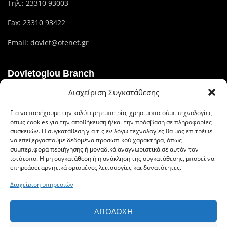
Τηλ.:
23310 93003
Fax: 23310 93422
Email:
dovlet@otenet.gr
Dovletoglou Branch
Διαχείριση Συγκατάθεσης
Διεύθυνση: Πίνδου 17, 59132,Βέροια
Για να παρέχουμε την καλύτερη εμπειρία, χρησιμοποιούμε τεχνολογίες
Τηλ.: 23310 60376
όπως cookies για την αποθήκευση ή/και την πρόσβαση σε πληροφορίες
συσκευών. Η συγκατάθεση για τις εν λόγω τεχνολογίες θα μας επιτρέψει
Fax: 23310 93422
να επεξεργαστούμε δεδομένα προσωπικού χαρακτήρα, όπως
συμπεριφορά περιήγησης ή μοναδικά αναγνωριστικά σε αυτόν τον
Email: dovlet@otenet.gr
ιστότοπο. Η μη συγκατάθεση ή η ανάκληση της συγκατάθεσης, μπορεί να
επηρεάσει αρνητικά ορισμένες λειτουργίες και δυνατότητες.
Διαχείριση υπηρεσιών
Ευέλικτοι τρόποι πληρωμής
ΑΠΟΔΟΧΉ