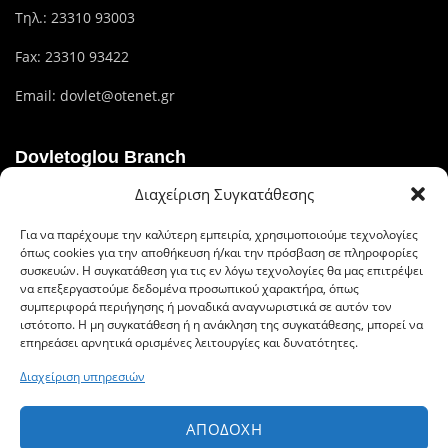
Τηλ.:
23310 93003
Fax: 23310 93422
Email:
dovlet@otenet.gr
Dovletoglou Branch
Διαχείριση Συγκατάθεσης
Διεύθυνση: Πίνδου 17, 59132,Βέροια
Για να παρέχουμε την καλύτερη εμπειρία, χρησιμοποιούμε τεχνολογίες
Τηλ.: 23310 60376
όπως cookies για την αποθήκευση ή/και την πρόσβαση σε πληροφορίες
συσκευών. Η συγκατάθεση για τις εν λόγω τεχνολογίες θα μας επιτρέψει
Fax: 23310 93422
να επεξεργαστούμε δεδομένα προσωπικού χαρακτήρα, όπως
συμπεριφορά περιήγησης ή μοναδικά αναγνωριστικά σε αυτόν τον
Email: dovlet@otenet.gr
ιστότοπο. Η μη συγκατάθεση ή η ανάκληση της συγκατάθεσης, μπορεί να
επηρεάσει αρνητικά ορισμένες λειτουργίες και δυνατότητες.
Διαχείριση υπηρεσιών
Ευέλικτοι τρόποι πληρωμής
ΑΠΟΔΟΧΉ