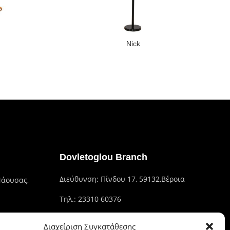
Nick
Dovletoglou Branch
Διεύθυνση: Πίνδου 17, 59132,Βέροια
Νάουσας,
Τηλ.: 23310 60376
Fax: 23310 93422
Διαχείριση Συγκατάθεσης