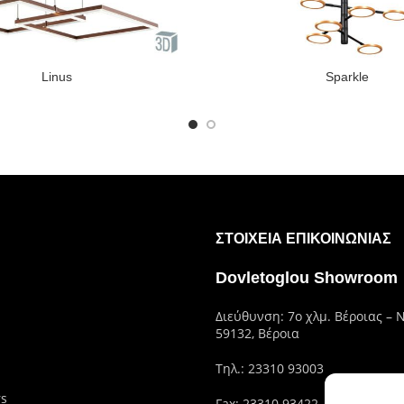
Linus
Sparkle
ΣΤΟΙΧΕΊΑ ΕΠΙΚΟΙΝΩΝΊΑΣ
Dovletoglou Showroom
Διεύθυνση: 7ο χλμ. Βέροιας – 
59132, Βέροια
Τηλ.:
23310 93003
rs
Fax: 23310 93422