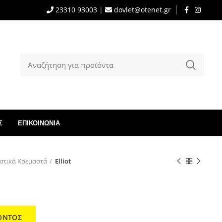
23310 93003
|
dovlet@otenet.gr
Σ
ΕΠΙΚΟΙΝΩΝΊΑ
στικά Κρεμαστά
Elliot
ΟΝΤΟΣ