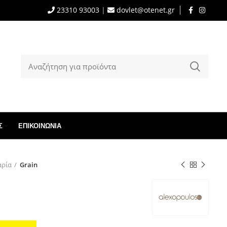
23310 93003
|
dovlet@otenet.gr
Σ
ΕΠΙΚΟΙΝΩΝΊΑ
αρία
Grain