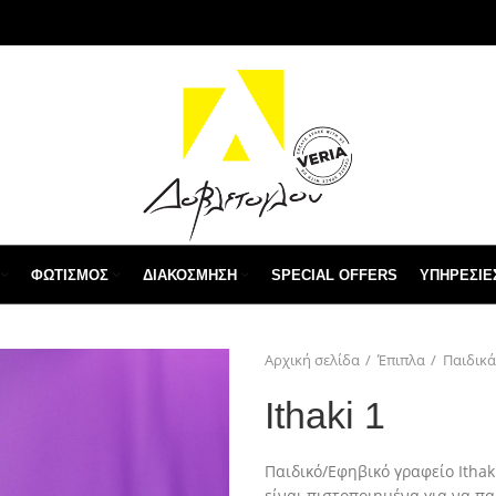
ΦΩΤΙΣΜΌΣ
ΔΙΑΚΌΣΜΗΣΗ
SPECIAL OFFERS
ΥΠΗΡΕΣΙΕ
Αρχική σελίδα
Έπιπλα
Παιδικά
Ithaki 1
Παιδικό/Εφηβικό γραφείο Ithak
είναι πιστοποιημένα για να π