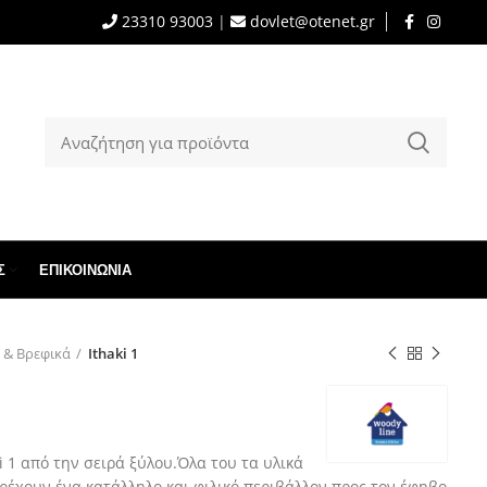
23310 93003
|
dovlet@otenet.gr
Σ
ΕΠΙΚΟΙΝΩΝΊΑ
 & Βρεφικά
Ithaki 1
i 1 από την σειρά ξύλου.Όλα του τα υλικά
αρέχουν ένα κατάλληλο και φιλικό περιβάλλον προς τον έφηβο