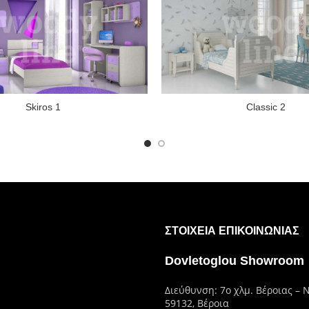
Skiros 1
Classic 2
ΣΤΟΙΧΕΊΑ ΕΠΙΚΟΙΝΩΝΊΑΣ
Dovletoglou Showroom
Διεύθυνση: 7ο χλμ. Βέροιας – 
59132, Βέροια