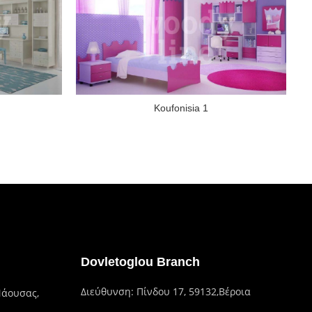
Koufonisia 1
Dovletoglou Branch
Διεύθυνση: Πίνδου 17, 59132,Βέροια
Νάουσας,