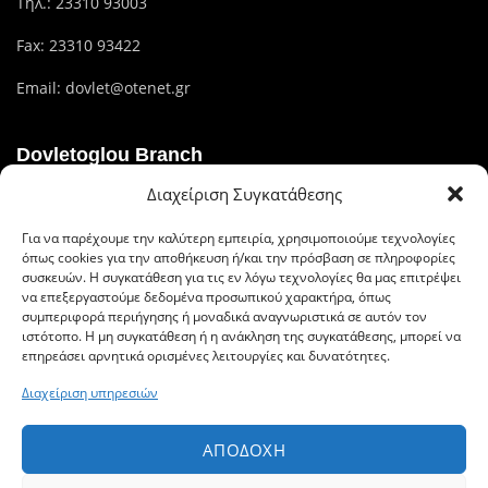
Τηλ.:
23310 93003
Fax: 23310 93422
Email:
dovlet@otenet.gr
Dovletoglou Branch
Διαχείριση Συγκατάθεσης
Διεύθυνση: Πίνδου 17, 59132,Βέροια
Για να παρέχουμε την καλύτερη εμπειρία, χρησιμοποιούμε τεχνολογίες
Τηλ.: 23310 60376
όπως cookies για την αποθήκευση ή/και την πρόσβαση σε πληροφορίες
συσκευών. Η συγκατάθεση για τις εν λόγω τεχνολογίες θα μας επιτρέψει
Fax: 23310 93422
να επεξεργαστούμε δεδομένα προσωπικού χαρακτήρα, όπως
συμπεριφορά περιήγησης ή μοναδικά αναγνωριστικά σε αυτόν τον
Email: dovlet@otenet.gr
ιστότοπο. Η μη συγκατάθεση ή η ανάκληση της συγκατάθεσης, μπορεί να
επηρεάσει αρνητικά ορισμένες λειτουργίες και δυνατότητες.
Διαχείριση υπηρεσιών
Ευέλικτοι τρόποι πληρωμής
ΑΠΟΔΟΧΉ