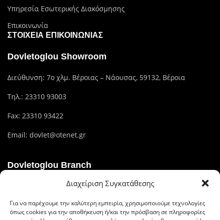
Υπηρεσία Εσωτερικής Διακόσμησης
Επικοινωνία
ΣΤΟΙΧΕΊΑ ΕΠΙΚΟΙΝΩΝΊΑΣ
Dovletoglou Showroom
Διεύθυνση: 7ο χλμ. Βέροιας – Νάουσας, 59132, Βέροια
Τηλ.:
23310 93003
Fax: 23310 93422
Email:
dovlet@otenet.gr
Dovletoglou Branch
Διαχείριση Συγκατάθεσης
Διεύθυνση: Πίνδου 17, 59132,Βέροια
Για να παρέχουμε την καλύτερη εμπειρία, χρησιμοποιούμε τεχνολογίες
Τηλ.: 23310 60376
όπως cookies για την αποθήκευση ή/και την πρόσβαση σε πληροφορίες