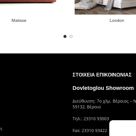
Matisse
London
ΣΤΟΙΧΕΊΑ ΕΠΙΚΟΙΝΩΝΊΑΣ
Dovletoglou Showroom
Διεύθυνση: 7ο χλμ. Βέροιας – 
59132, Βέροια
Τηλ.:
23310 93003
rs
Fax: 23310 93422