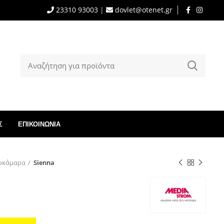
23310 93003
|
dovlet@otenet.gr
Σ
ΕΠΙΚΟΙΝΩΝΊΑ
οκάμαρα
Sienna