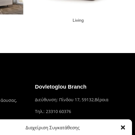
Living
Dovletoglou Branch
Διεύθυνση: Πίνδου 17, 59132,Βέροια
Νάουσας,
Τηλ.: 23310 60376
Fax: 23310 93422
Διαχείριση Συγκατάθεσης
Email: dovlet@otenet.gr