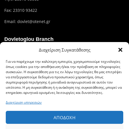
Fax: 23310 93422
Email:
dovlet@otenet.gr
Dovletoglou Branch
Διαχείριση Συγκατάθεσης
Διεύθυνση: Πίνδου 17, 59132,Βέροια
Για να παρέχουμε την καλύτερη εμπειρία, χρησιμοποιούμε τεχνολογίες
Τηλ.: 23310 60376
όπως cookies για την αποθήκευση ή/και την πρόσβαση σε πληροφορίες
συσκευών. Η συγκατάθεση για τις εν λόγω τεχνολογίες θα μας επιτρέψει
Fax: 23310 93422
να επεξεργαστούμε δεδομένα προσωπικού χαρακτήρα, όπως
συμπεριφορά περιήγησης ή μοναδικά αναγνωριστικά σε αυτόν τον
Email: dovlet@otenet.gr
ιστότοπο. Η μη συγκατάθεση ή η ανάκληση της συγκατάθεσης, μπορεί να
επηρεάσει αρνητικά ορισμένες λειτουργίες και δυνατότητες.
Διαχείριση υπηρεσιών
Ευέλικτοι τρόποι πληρωμής
ΑΠΟΔΟΧΉ