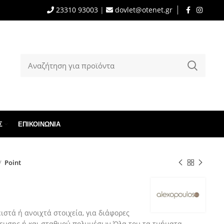
23310 93003
|
dovlet@otenet.gr
Σ
ΕΠΙΚΟΙΝΩΝΊΑ
Point
ειστά ή ανοιχτά στοιχεία, για διάφορες
κευσης ή και σταθμού πολυμέσων.Όλα του τα τμήματα