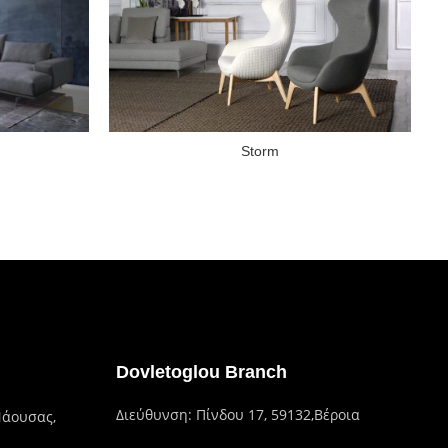
Storm
Dovletoglou Branch
Διεύθυνση: Πίνδου 17, 59132,Βέροια
Νάουσας,