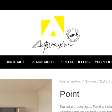
ΦΩΤΙΣΜΌΣ
ΔΙΑΚΌΣΜΗΣΗ
SPECIAL OFFERS
ΥΠΗΡΕΣΙΕ
Αρχική σελίδα
Έπιπλα
Σαλόνι
Point
Επιτοίχιο σύστημα Point με κλ
χρήσεις και εφαρμογές αποθή