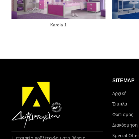
Kardia 1
SITEMAP
Αρχική
Έπιπλα
Φωτισμός
Διακόσμηση
Special Offe
Η εταιρεία Δοβλέτογλου στη Βέροια