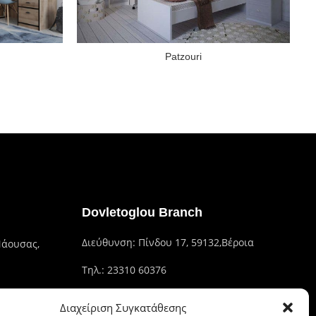
Patzouri
Dovletoglou Branch
Διεύθυνση: Πίνδου 17, 59132,Βέροια
Νάουσας,
Τηλ.: 23310 60376
Fax: 23310 93422
Διαχείριση Συγκατάθεσης