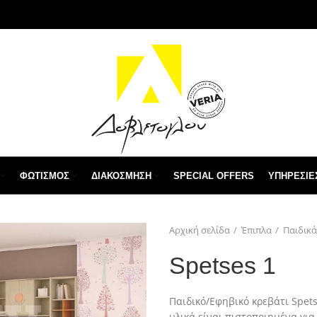
ΦΩΤΙΣΜΌΣ
ΔΙΑΚΌΣΜΗΣΗ
SPECIAL OFFERS
ΥΠΗΡΕΣΙΕ
Αρχική σελίδα
Έπιπλα
Παιδικά
Spetses 1
Παιδικό/Εφηβικό κρεβάτι Spets
υλικά είναι πιστοποιημένα για