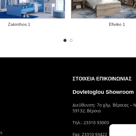
Zakinthos 1
Efiviko 1
ΣΤΟΙΧΕΊΑ ΕΠΙΚΟΙΝΩΝΊΑΣ
Dovletoglou Showroom
Διεύθυνση: 7ο χλμ. Βέροιας – 
59132, Βέροια
Τηλ.:
23310 93003
rs
Fax: 23310 93422