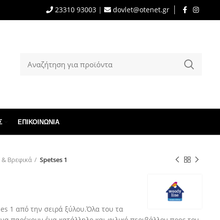
23310 93003
|
dovlet@otenet.gr
Σ
ΕΠΙΚΟΙΝΩΝΊΑ
 & Βρεφικά
Spetses 1
es 1 από την σειρά ξύλου.Όλα του τα
 να παρέχουν ένα κατάλληλο και φιλικό περιβάλλον προς τον