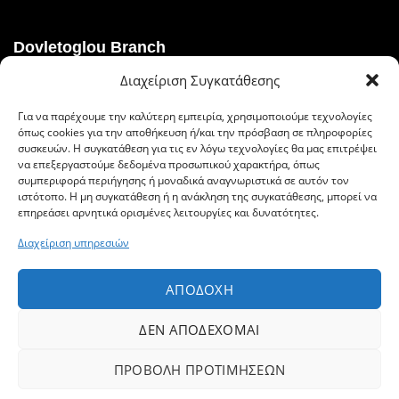
Dovletoglou Branch
Διαχείριση Συγκατάθεσης
Διεύθυνση: Πίνδου 17, 59132,Βέροια
Για να παρέχουμε την καλύτερη εμπειρία, χρησιμοποιούμε τεχνολογίες
Τηλ.: 23310 60376
όπως cookies για την αποθήκευση ή/και την πρόσβαση σε πληροφορίες
συσκευών. Η συγκατάθεση για τις εν λόγω τεχνολογίες θα μας επιτρέψει
Fax: 23310 93422
να επεξεργαστούμε δεδομένα προσωπικού χαρακτήρα, όπως
συμπεριφορά περιήγησης ή μοναδικά αναγνωριστικά σε αυτόν τον
Email: dovlet@otenet.gr
ιστότοπο. Η μη συγκατάθεση ή η ανάκληση της συγκατάθεσης, μπορεί να
επηρεάσει αρνητικά ορισμένες λειτουργίες και δυνατότητες.
Διαχείριση υπηρεσιών
Ευέλικτοι τρόποι πληρωμής
ΑΠΟΔΟΧΉ
ΔΕΝ ΑΠΟΔΈΧΟΜΑΙ
ΠΡΟΒΟΛΉ ΠΡΟΤΙΜΉΣΕΩΝ
© 2019 Δοβλέτογλου, All Rights Reserved | Powered by