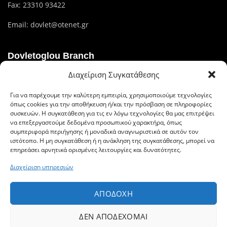
Fax: 23310 93422
Email:
dovlet@otenet.gr
Dovletoglou Branch
Διαχείριση Συγκατάθεσης
Διεύθυνση: Πίνδου 17, 59132,Βέροια
Για να παρέχουμε την καλύτερη εμπειρία, χρησιμοποιούμε τεχνολογίες
Τηλ.: 23310 60376
όπως cookies για την αποθήκευση ή/και την πρόσβαση σε πληροφορίες
συσκευών. Η συγκατάθεση για τις εν λόγω τεχνολογίες θα μας επιτρέψει
Fax: 23310 93422
να επεξεργαστούμε δεδομένα προσωπικού χαρακτήρα, όπως
συμπεριφορά περιήγησης ή μοναδικά αναγνωριστικά σε αυτόν τον
Email: dovlet@otenet.gr
ιστότοπο. Η μη συγκατάθεση ή η ανάκληση της συγκατάθεσης, μπορεί να
επηρεάσει αρνητικά ορισμένες λειτουργίες και δυνατότητες.
Διαχείριση υπηρεσιών
Ευέλικτοι τρόποι πληρωμής
ΑΠΟΔΟΧΉ
ΔΕΝ ΑΠΟΔΈΧΟΜΑΙ