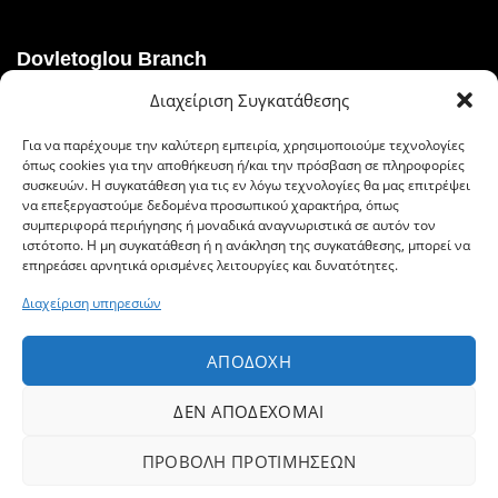
Dovletoglou Branch
Διαχείριση Συγκατάθεσης
Διεύθυνση: Πίνδου 17, 59132,Βέροια
Για να παρέχουμε την καλύτερη εμπειρία, χρησιμοποιούμε τεχνολογίες
Τηλ.: 23310 60376
όπως cookies για την αποθήκευση ή/και την πρόσβαση σε πληροφορίες
συσκευών. Η συγκατάθεση για τις εν λόγω τεχνολογίες θα μας επιτρέψει
Fax: 23310 93422
να επεξεργαστούμε δεδομένα προσωπικού χαρακτήρα, όπως
συμπεριφορά περιήγησης ή μοναδικά αναγνωριστικά σε αυτόν τον
Email: dovlet@otenet.gr
ιστότοπο. Η μη συγκατάθεση ή η ανάκληση της συγκατάθεσης, μπορεί να
επηρεάσει αρνητικά ορισμένες λειτουργίες και δυνατότητες.
Διαχείριση υπηρεσιών
Ευέλικτοι τρόποι πληρωμής
ΑΠΟΔΟΧΉ
ΔΕΝ ΑΠΟΔΈΧΟΜΑΙ
ΠΡΟΒΟΛΉ ΠΡΟΤΙΜΉΣΕΩΝ
© 2019 Δοβλέτογλου, All Rights Reserved | Powered by